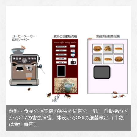
飲料・食品の販売機の害虫や細菌の一例/ 自販機の下
から357の害虫捕獲、体表から326の細菌検出（半数
は食中毒菌）