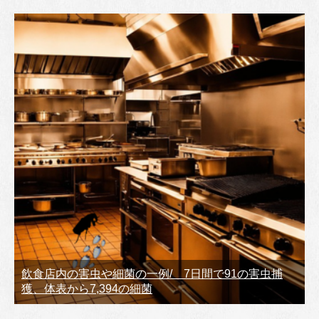
飲食店内の害虫や細菌の一例/ 7日間で91の害虫捕
獲、体表から7,394の細菌