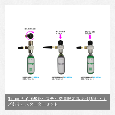
(LungoPro) 抗酸化システム 数量限定 訳あり(擦れ・キ
ズあり） スターターセット