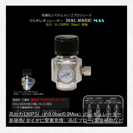
高出力130PSI（約9.0bar/0.9Mpa）のレギュレーター
新発売/ タイヤに窒素充填、高圧ブロー/ 製造補助など