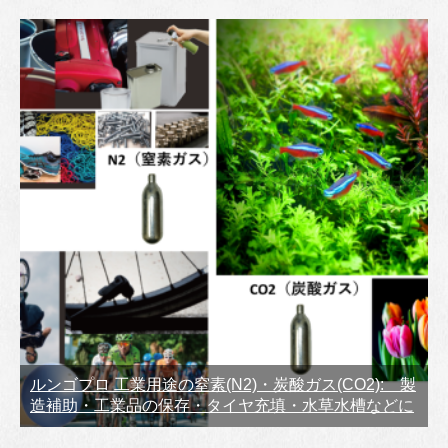
ルンゴプロ 工業用途の窒素(N2)・炭酸ガス(CO2): 製
造補助・工業品の保存・タイヤ充填・水草水槽などに