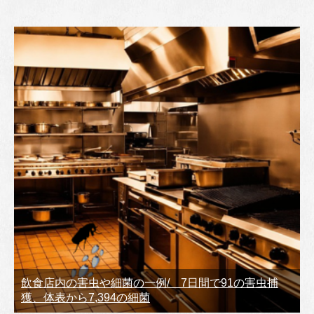
飲食店内の害虫や細菌の一例/ 7日間で91の害虫捕
獲、体表から7,394の細菌