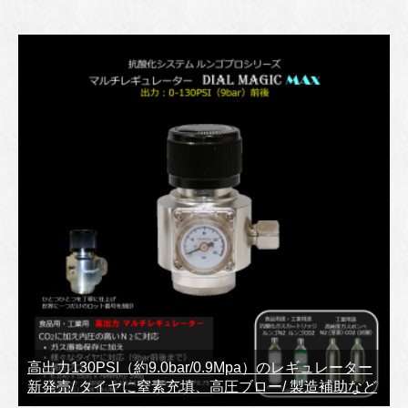
高出力130PSI（約9.0bar/0.9Mpa）のレギュレーター
新発売/ タイヤに窒素充填、高圧ブロー/ 製造補助など