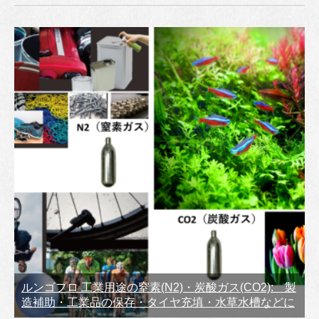
ルンゴプロ 工業用途の窒素(N2)・炭酸ガス(CO2): 製
造補助・工業品の保存・タイヤ充填・水草水槽などに