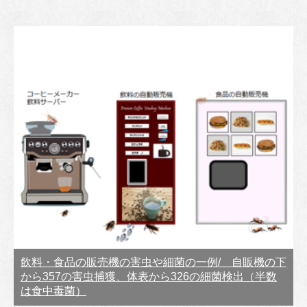
飲料・食品の販売機の害虫や細菌の一例/ 自販機の下
から357の害虫捕獲、体表から326の細菌検出（半数
は食中毒菌）