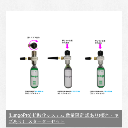
(LungoPro) 抗酸化システム 数量限定 訳あり(擦れ・キ
ズあり） スターターセット