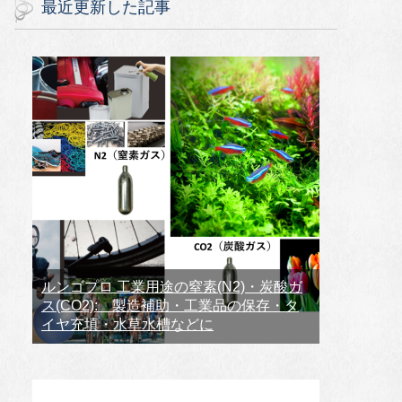
最近更新した記事
ルンゴプロ 工業用途の窒素(N2)・炭酸ガ
ス(CO2): 製造補助・工業品の保存・タ
イヤ充填・水草水槽などに