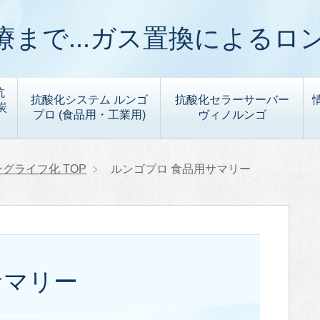
まで...ガス置換によるロ
抗
抗酸化システム ルンゴ
抗酸化セラーサーバー
炭
プロ (食品用・工業用)
ヴィノルンゴ
ングライフ化
TOP
ルンゴプロ 食品用サマリー
サマリー