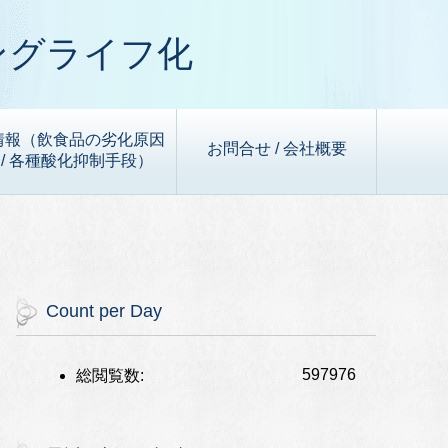
ングライフ化
情報（飲食品の劣化原因
お問合せ / 会社概要
/ 各種酸化抑制手段）
Count per Day
597976
総閲覧数: