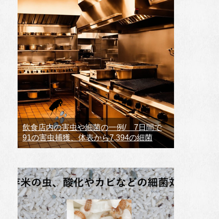
飲食店内の害虫や細菌の一例/ 7日間で
91の害虫捕獲、体表から7,394の細菌