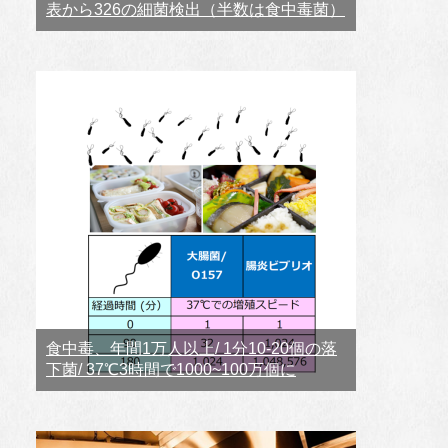
表から326の細菌検出（半数は食中毒菌）
食中毒、年間1万人以上/ 1分10-20個の落
下菌/ 37℃3時間で1000~100万個に