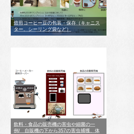
焙煎コーヒー豆の包装・保存（キャニス
ター、シーリング袋など）
飲料・食品の販売機の害虫や細菌の一
例/ 自販機の下から357の害虫捕獲、体