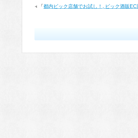
「
都内ビック店舗でお試し！, ビック酒販E