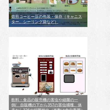
焙煎コーヒー豆の包装・保存（キャニス
ター、シーリング袋など）
飲料・食品の販売機の害虫や細菌の一
例/ 自販機の下から357の害虫捕獲、体