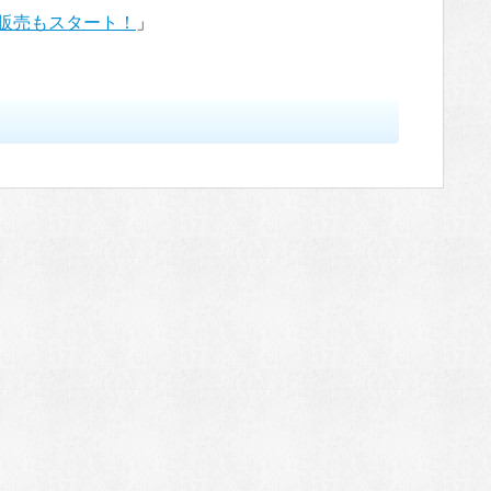
C販売もスタート！
」