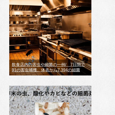
飲食店内の害虫や細菌の一例/ 7日間で
91の害虫捕獲、体表から7,394の細菌