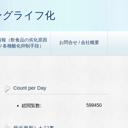
ングライフ化
情報（飲食品の劣化原因
お問合せ / 会社概要
/ 各種酸化抑制手段）
Count per Day
599450
総閲覧数: