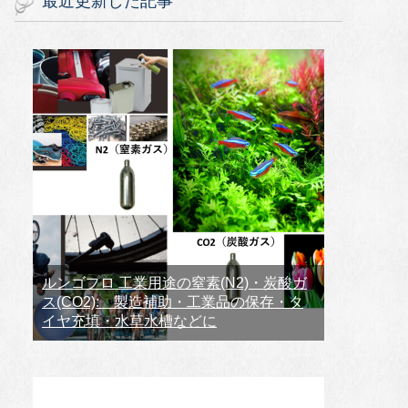
最近更新した記事
ルンゴプロ 工業用途の窒素(N2)・炭酸ガ
ス(CO2): 製造補助・工業品の保存・タ
イヤ充填・水草水槽などに