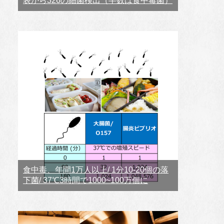
表から326の細菌検出（半数は食中毒菌）
食中毒、年間1万人以上/ 1分10-20個の落
下菌/ 37℃3時間で1000~100万個に