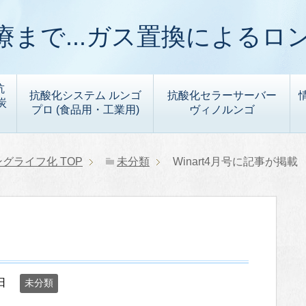
まで...ガス置換によるロ
抗
抗酸化システム ルンゴ
抗酸化セラーサーバー
炭
プロ (食品用・工業用)
ヴィノルンゴ
ングライフ化
TOP
未分類
Winart4月号に記事が掲載
日
未分類