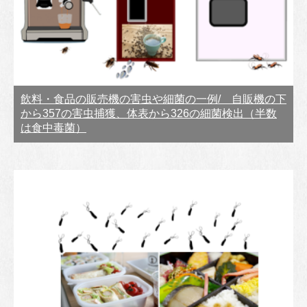
飲料・食品の販売機の害虫や細菌の一例/ 自販機の下
から357の害虫捕獲、体表から326の細菌検出（半数
は食中毒菌）