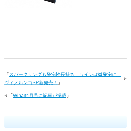
「
スパークリングも発泡性長持ち、ワインは微発泡に、
ヴィノルンゴSP新発売！
」
「
Winart4月号に記事が掲載
」