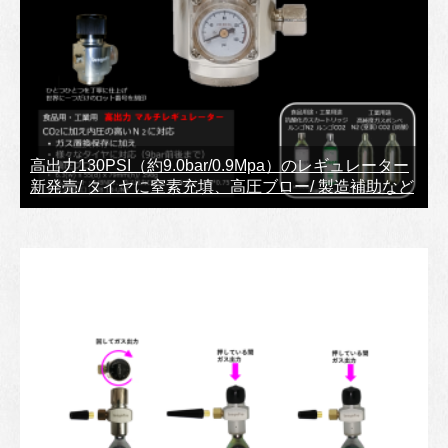
高出力130PSI（約9.0bar/0.9Mpa）のレギュレーター
新発売/ タイヤに窒素充填、高圧ブロー/ 製造補助など