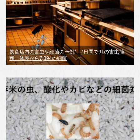
飲食店内の害虫や細菌の一例/ 7日間で91の害虫捕
獲、体表から7,394の細菌