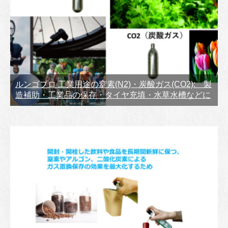
ルンゴプロ 工業用途の窒素(N2)・炭酸ガス(CO2): 製
造補助・工業品の保存・タイヤ充填・水草水槽などに