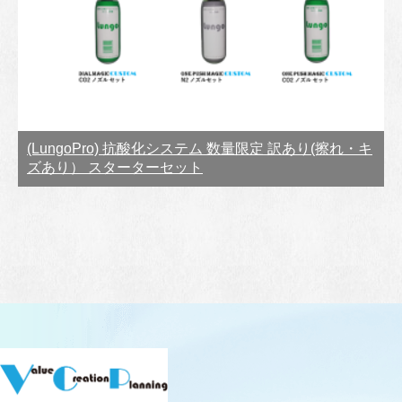
(LungoPro) 抗酸化システム 数量限定 訳あり(擦れ・キ
ズあり） スターターセット