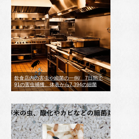
飲食店内の害虫や細菌の一例/ 7日間で
91の害虫捕獲、体表から7,394の細菌