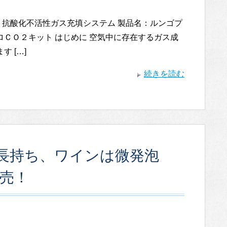
ng System 抗酸化不活性ガス充填システム 製品名：ルンゴプ
ＣＯ２キット はじめに 空気中に存在するガス成
 […]
続きを読む
長持ち、ワインは微発泡
発売！