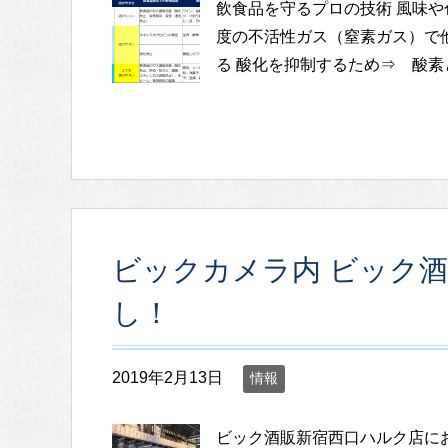
飲食品を守るプロの技術 風味
度の不活性ガス（窒素ガス）で
る 酸化を抑制するため⇒ 酸素
ビックカメラ内 ビック酒
し！
2019年2月13日
情報
ビック酒販新宿西口ハルク店に