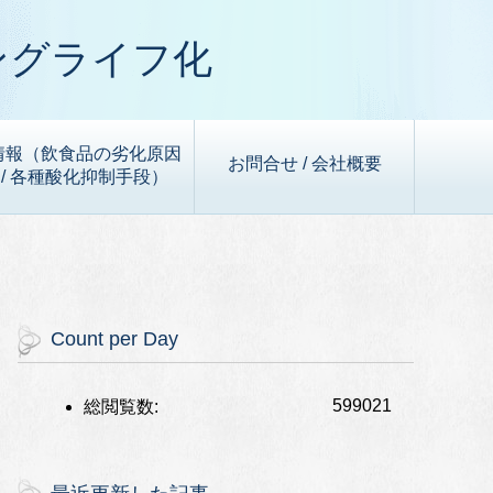
ングライフ化
情報（飲食品の劣化原因
お問合せ / 会社概要
/ 各種酸化抑制手段）
Count per Day
599021
総閲覧数: