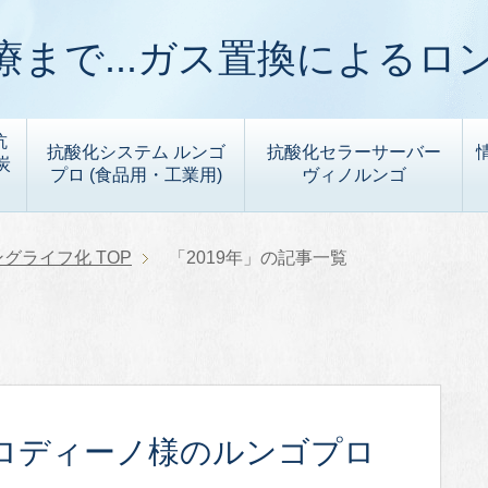
まで...ガス置換によるロ
抗
抗酸化システム ルンゴ
抗酸化セラーサーバー
炭
プロ (食品用・工業用)
ヴィノルンゴ
ングライフ化
TOP
「2019年」の記事一覧
クロディーノ様のルンゴプロ