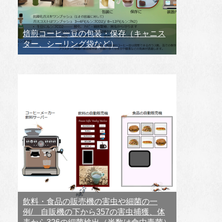
焙煎コーヒー豆の包装・保存（キャニス
ター、シーリング袋など）
飲料・食品の販売機の害虫や細菌の一
例/ 自販機の下から357の害虫捕獲、体