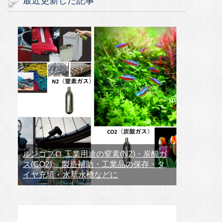
最近更新した記事
ルンゴプロ 工業用途の窒素(N2)・炭酸ガ
ス(CO2): 製造補助・工業品の保存・タ
イヤ充填・水草水槽などに