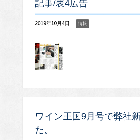
記事/表4広告
2019年10月4日
情報
ワイン王国9月号で弊社
た。