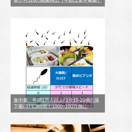
表から326の細菌検出（半数は食中毒菌）
食中毒、年間1万人以上/ 1分10-20個の落
下菌/ 37℃3時間で1000~100万個に