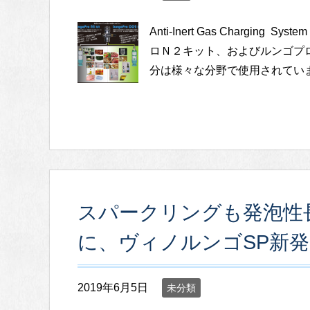
Anti-Inert Gas Chargi
ロＮ２キット、およびルンゴプロ
分は様々な分野で使用されています
スパークリングも発泡性
に、ヴィノルンゴSP新
2019年6月5日
未分類