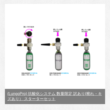
(LungoPro) 抗酸化システム 数量限定 訳あり(擦れ・キ
ズあり） スターターセット