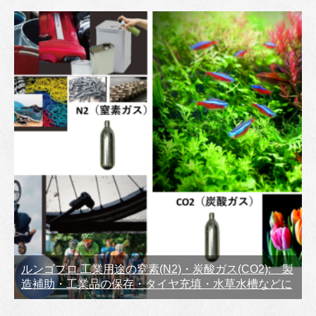
ルンゴプロ 工業用途の窒素(N2)・炭酸ガス(CO2): 製
造補助・工業品の保存・タイヤ充填・水草水槽などに