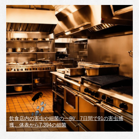
飲食店内の害虫や細菌の一例/ 7日間で91の害虫捕
獲、体表から7,394の細菌