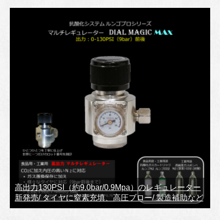
高出力130PSI（約9.0bar/0.9Mpa）のレギュレーター
新発売/ タイヤに窒素充填、高圧ブロー/ 製造補助など