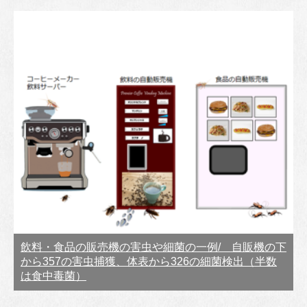
飲料・食品の販売機の害虫や細菌の一例/ 自販機の下
から357の害虫捕獲、体表から326の細菌検出（半数
は食中毒菌）