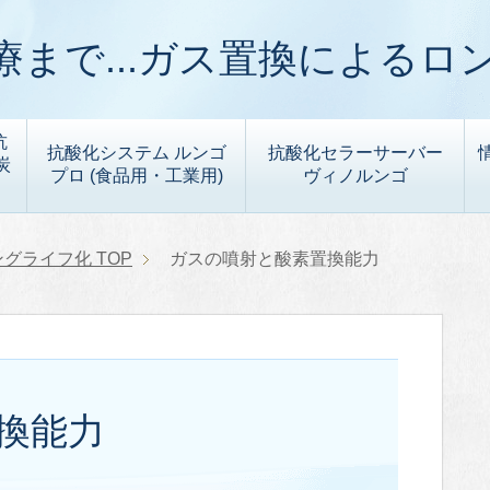
まで...ガス置換によるロ
抗
抗酸化システム ルンゴ
抗酸化セラーサーバー
炭
プロ (食品用・工業用)
ヴィノルンゴ
ングライフ化
TOP
ガスの噴射と酸素置換能力
換能力