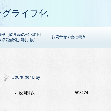
ングライフ化
情報（飲食品の劣化原因
お問合せ / 会社概要
/ 各種酸化抑制手段）
Count per Day
598274
総閲覧数: