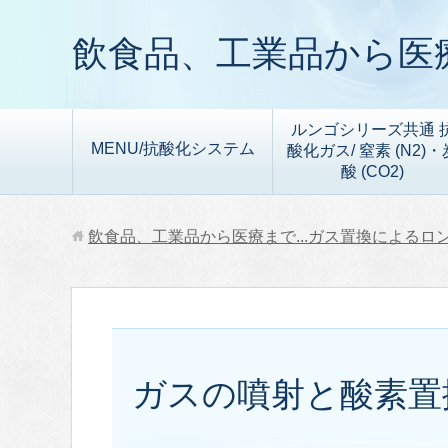
飲食品、工業品から医療
ルンゴシリーズ共通 
MENU/抗酸化システム
酸化ガス/ 窒素 (N2)・
酸 (CO2)
飲食品、工業品から医療まで...ガス置換によるロ
ガスの噴射と酸素置