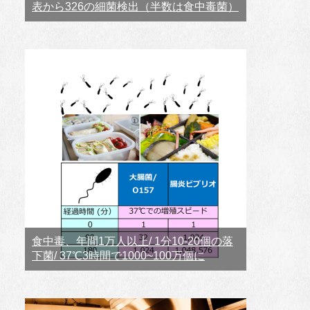
表から326の細菌検出（半数は食中毒菌）
食中毒、年間1万人以上/ 1分10-20個の落
下菌/ 37℃3時間で1000~100万個に