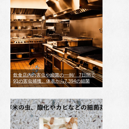
飲食店内の害虫や細菌の一例/ 7日間で
91の害虫捕獲、体表から7,394の細菌