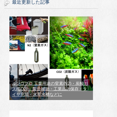
最近更新した記事
ルンゴプロ 工業用途の窒素(N2)・炭酸ガ
ス(CO2): 製造補助・工業品の保存・タ
イヤ充填・水草水槽などに