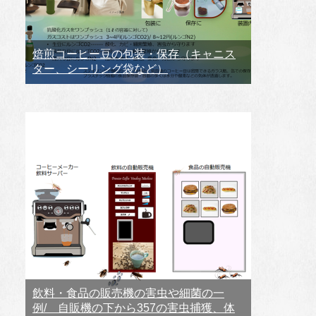
焙煎コーヒー豆の包装・保存（キャニス
ター、シーリング袋など）
飲料・食品の販売機の害虫や細菌の一
例/ 自販機の下から357の害虫捕獲、体