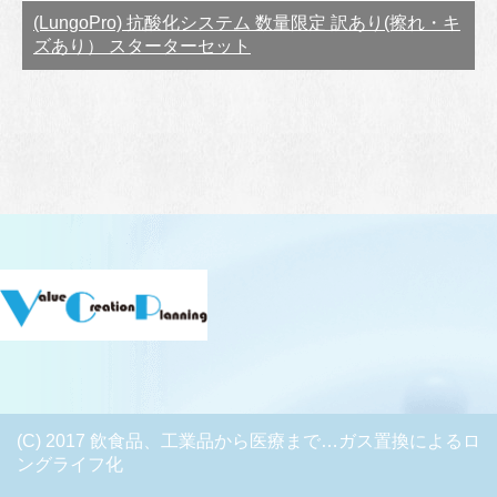
(LungoPro) 抗酸化システム 数量限定 訳あり(擦れ・キ
ズあり） スターターセット
(C) 2017 飲食品、工業品から医療まで…ガス置換によるロ
ングライフ化