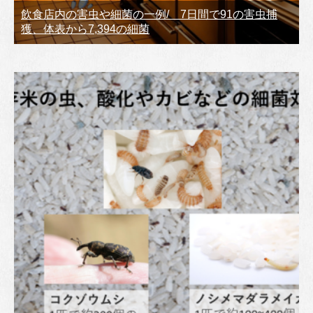
飲食店内の害虫や細菌の一例/ 7日間で91の害虫捕
獲、体表から7,394の細菌