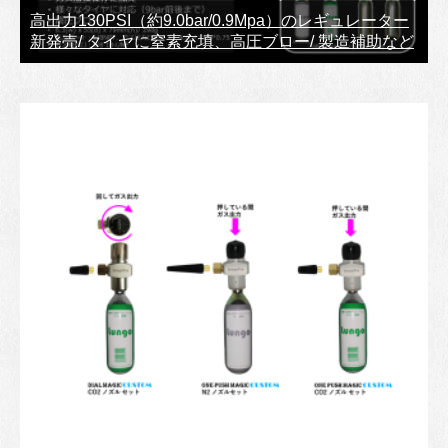
高出力130PSI（約9.0bar/0.9Mpa）のレギュレーター
新発売/ タイヤに窒素充填、高圧ブロー/ 製造補助など