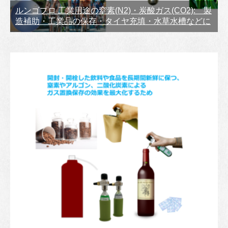
ルンゴプロ 工業用途の窒素(N2)・炭酸ガス(CO2): 製
造補助・工業品の保存・タイヤ充填・水草水槽などに