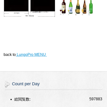
back to
LungoPro MENU
Count per Day
597883
総閲覧数: