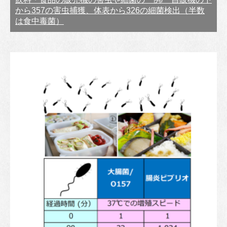
から357の害虫捕獲、体表から326の細菌検出（半数
は食中毒菌）