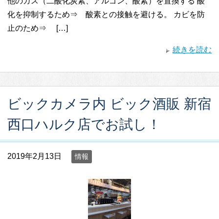
他のガス（二酸化炭素、アルゴン、酸素）を置換する 酸
化を抑制するため⇒ 酸素との接触を避ける。 カビを防
止のため⇒ […]
続きを読む
ビックカメラ内 ビック酒販 新宿
西口ハルク店でお試し！
2019年2月13日
情報