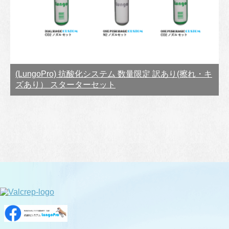
(LungoPro) 抗酸化システム 数量限定 訳あり(擦れ・キ
ズあり） スターターセット