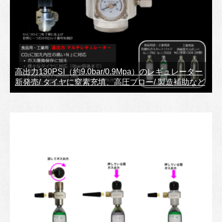
高出力130PSI（約9.0bar/0.9Mpa）のレギュレーター
新発売/ タイヤに窒素充填、高圧ブロー/ 製造補助など