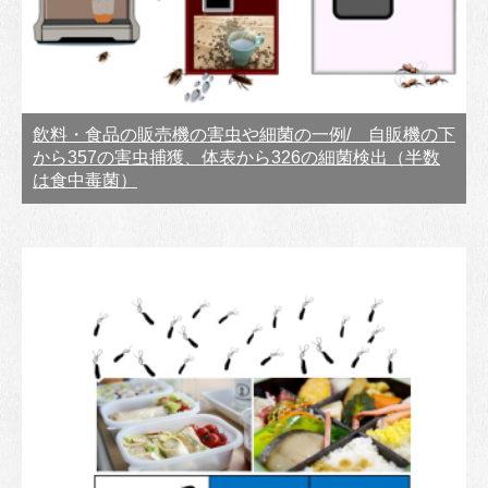
飲料・食品の販売機の害虫や細菌の一例/ 自販機の下
から357の害虫捕獲、体表から326の細菌検出（半数
は食中毒菌）