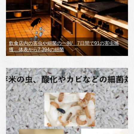
飲食店内の害虫や細菌の一例/ 7日間で91の害虫捕
獲、体表から7,394の細菌