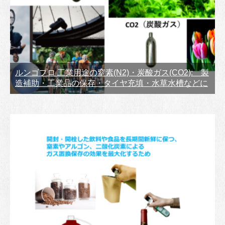
ルンゴプロ 工業用途の窒素(N2)・炭酸ガス(CO2): 製
造補助・工業品の保存・タイヤ充填・水草水槽などに