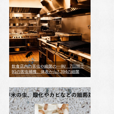
飲食店内の害虫や細菌の一例/ 7日間で
91の害虫捕獲、体表から7,394の細菌