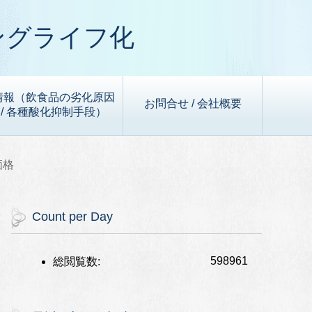
ングライフ化
情報（飲食品の劣化原因
お問合せ / 会社概要
/ 各種酸化抑制手段）
価格
Count per Day
598961
総閲覧数: