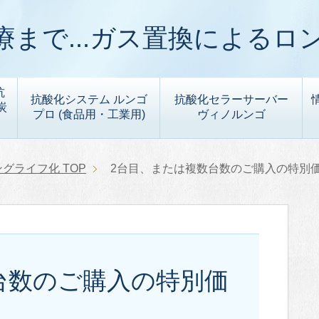
まで...ガス置換によるロ
抗
抗酸化システム ルンゴ
抗酸化セラーサーバー
炭
プロ (食品用・工業用)
ヴィノルンゴ
ングライフ化
TOP
2台目、または複数台数のご購入の特別
台数のご購入の特別価