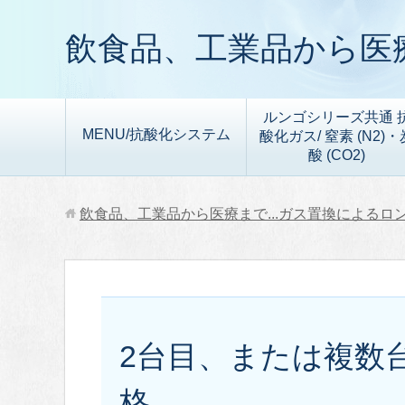
飲食品、工業品から医療
ルンゴシリーズ共通 
MENU/抗酸化システム
酸化ガス/ 窒素 (N2)・
酸 (CO2)
飲食品、工業品から医療まで...ガス置換によるロ
2台目、または複数
格