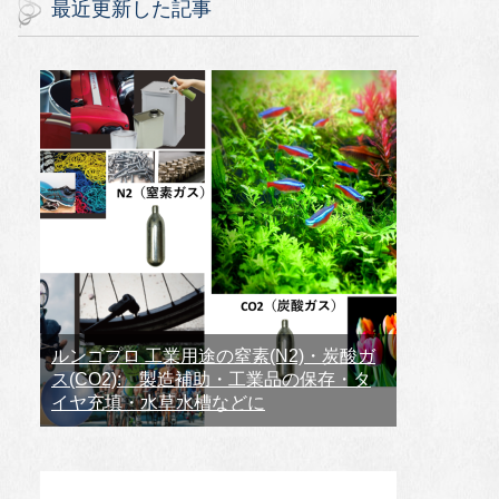
最近更新した記事
ルンゴプロ 工業用途の窒素(N2)・炭酸ガ
ス(CO2): 製造補助・工業品の保存・タ
イヤ充填・水草水槽などに