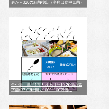
表から326の細菌検出（半数は食中毒菌）
食中毒、年間1万人以上/ 1分10-20個の落
下菌/ 37℃3時間で1000~100万個に