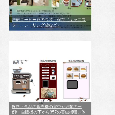
焙煎コーヒー豆の包装・保存（キャニス
ター、シーリング袋など）
飲料・食品の販売機の害虫や細菌の一
例/ 自販機の下から357の害虫捕獲、体