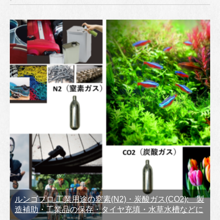
ルンゴプロ 工業用途の窒素(N2)・炭酸ガス(CO2): 製
造補助・工業品の保存・タイヤ充填・水草水槽などに