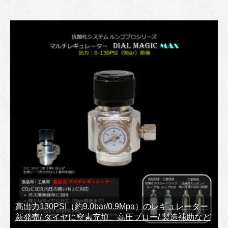
高出力130PSI（約9.0bar/0.9Mpa）のレギュレーター
新発売/ タイヤに窒素充填、高圧ブロー/ 製造補助など