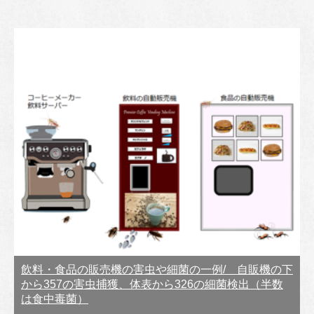
飲料・食品の販売機の害虫や細菌の一例/ 自販機の下
から357の害虫捕獲、体表から326の細菌検出（半数
は食中毒菌）