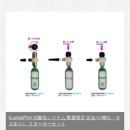
(LungoPro) 抗酸化システム 数量限定 訳あり(擦れ・キ
ズあり） スターターセット