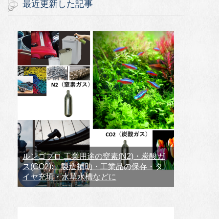
最近更新した記事
ルンゴプロ 工業用途の窒素(N2)・炭酸ガ
ス(CO2): 製造補助・工業品の保存・タ
イヤ充填・水草水槽などに