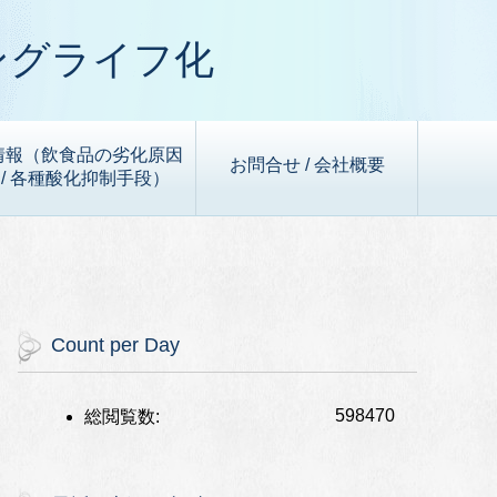
ングライフ化
情報（飲食品の劣化原因
お問合せ / 会社概要
/ 各種酸化抑制手段）
Count per Day
598470
総閲覧数: