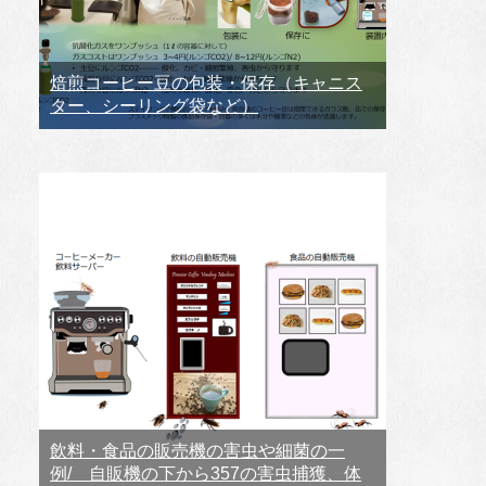
焙煎コーヒー豆の包装・保存（キャニス
ター、シーリング袋など）
飲料・食品の販売機の害虫や細菌の一
例/ 自販機の下から357の害虫捕獲、体