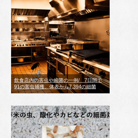
飲食店内の害虫や細菌の一例/ 7日間で
91の害虫捕獲、体表から7,394の細菌