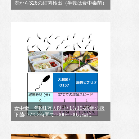
表から326の細菌検出（半数は食中毒菌）
食中毒、年間1万人以上/ 1分10-20個の落
下菌/ 37℃3時間で1000~100万個に