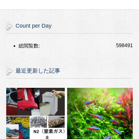
Count per Day
598491
総閲覧数:
最近更新した記事