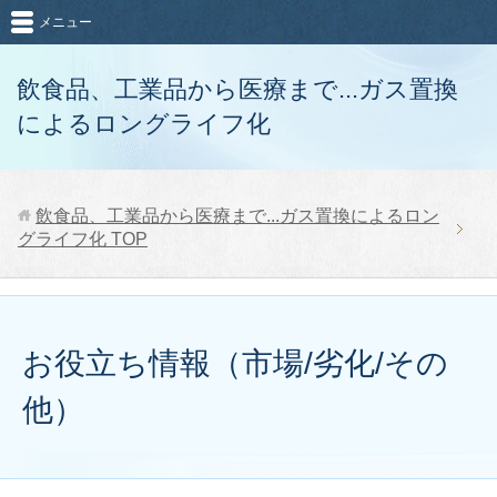
メニュー
飲食品、工業品から医療まで...ガス置換
によるロングライフ化
飲食品、工業品から医療まで...ガス置換によるロン
グライフ化
TOP
お役立ち情報（市場/劣化/その
他）