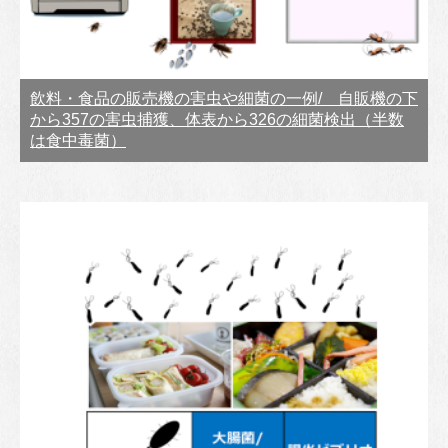
飲料・食品の販売機の害虫や細菌の一例/ 自販機の下
から357の害虫捕獲、体表から326の細菌検出（半数
は食中毒菌）