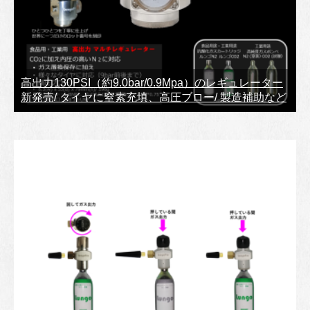
高出力130PSI（約9.0bar/0.9Mpa）のレギュレーター
新発売/ タイヤに窒素充填、高圧ブロー/ 製造補助など