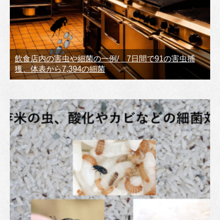
飲食店内の害虫や細菌の一例/ 7日間で91の害虫捕
獲、体表から7,394の細菌