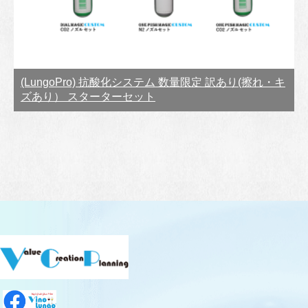
(LungoPro) 抗酸化システム 数量限定 訳あり(擦れ・キ
ズあり） スターターセット