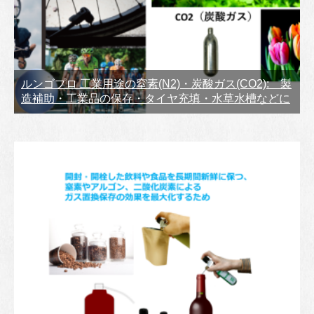
ルンゴプロ 工業用途の窒素(N2)・炭酸ガス(CO2): 製
造補助・工業品の保存・タイヤ充填・水草水槽などに