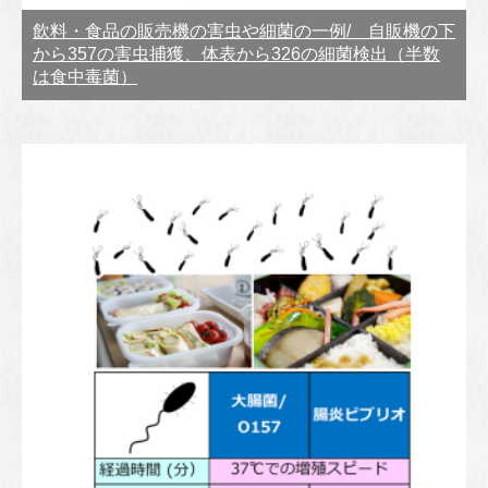
飲料・食品の販売機の害虫や細菌の一例/ 自販機の下
から357の害虫捕獲、体表から326の細菌検出（半数
は食中毒菌）