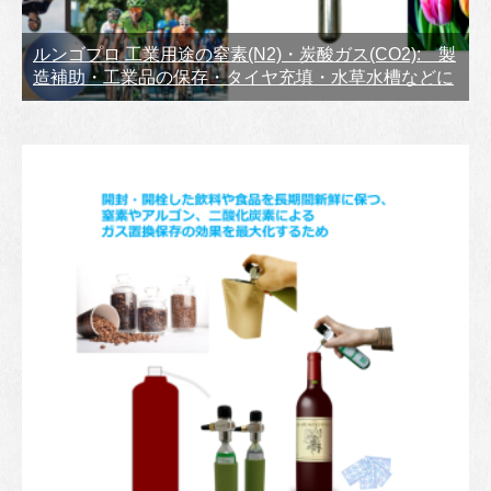
ルンゴプロ 工業用途の窒素(N2)・炭酸ガス(CO2): 製
造補助・工業品の保存・タイヤ充填・水草水槽などに