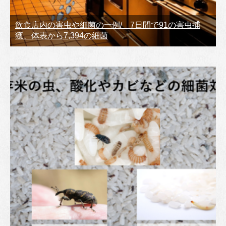
飲食店内の害虫や細菌の一例/ 7日間で91の害虫捕
獲、体表から7,394の細菌