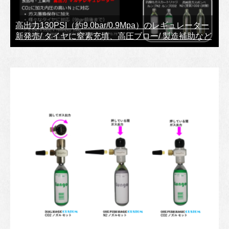
高出力130PSI（約9.0bar/0.9Mpa）のレギュレーター
新発売/ タイヤに窒素充填、高圧ブロー/ 製造補助など