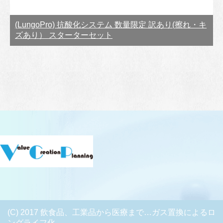
(LungoPro) 抗酸化システム 数量限定 訳あり(擦れ・キ
ズあり） スターターセット
(C) 2017 飲食品、工業品から医療まで…ガス置換によるロ
ングライフ化