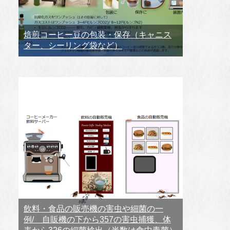
焙煎コーヒー豆の包装・保存（キャニス
ター、シーリング袋など）
飲料・食品の販売機の害虫や細菌の一
例/ 自販機の下から357の害虫捕獲、体