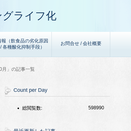
ングライフ化
情報（飲食品の劣化原因
お問合せ / 会社概要
/ 各種酸化抑制手段）
年10月」の記事一覧
Count per Day
598990
総閲覧数: