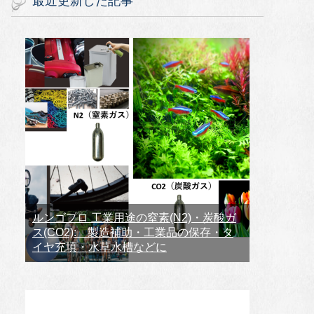
最近更新した記事
ルンゴプロ 工業用途の窒素(N2)・炭酸ガ
ス(CO2): 製造補助・工業品の保存・タ
イヤ充填・水草水槽などに