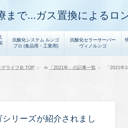
まで...ガス置換によるロ
抗
抗酸化システム ルンゴ
抗酸化セラーサーバー
炭
プロ (食品用・工業用)
ヴィノルンゴ
ングライフ化
TOP
「2021年」の記事一覧
「2021
ゴシリーズが紹介されまし