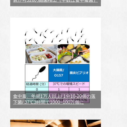
表から326の細菌検出（半数は食中毒菌）
食中毒、年間1万人以上/ 1分10-20個の落
下菌/ 37℃3時間で1000~100万個に