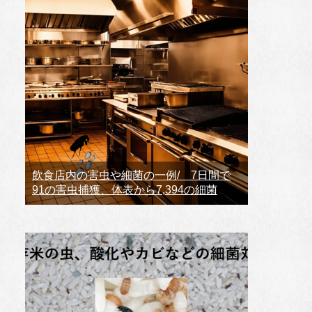
飲食店内の害虫や細菌の一例/ 7日間で
91の害虫捕獲、体表から7,394の細菌