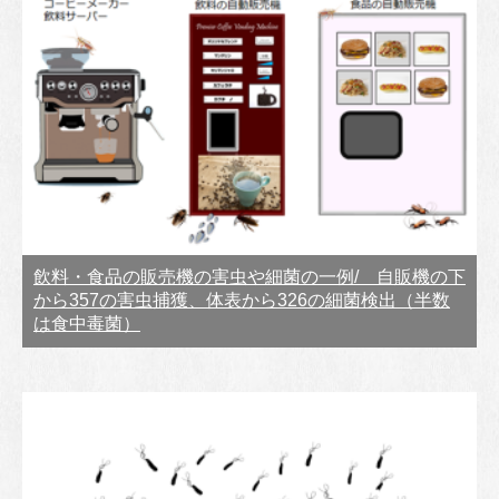
飲料・食品の販売機の害虫や細菌の一例/ 自販機の下
から357の害虫捕獲、体表から326の細菌検出（半数
は食中毒菌）