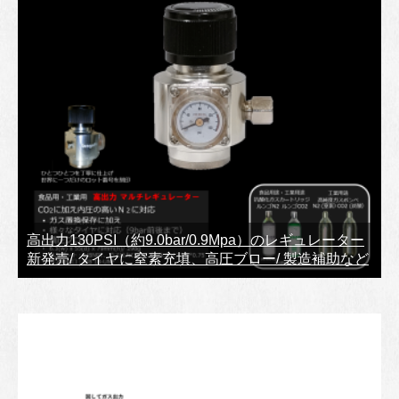
高出力130PSI（約9.0bar/0.9Mpa）のレギュレーター
新発売/ タイヤに窒素充填、高圧ブロー/ 製造補助など