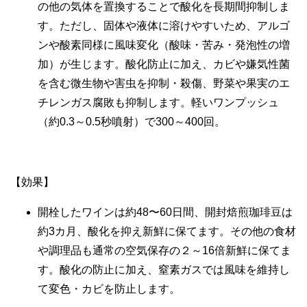
の他の気体を置換することで酸化を長期間抑制しま
す。ただし、固体や液体に溶けやすいため、アルゴ
ンや酸素同様に風味変化（酸味・苦み・発泡性の増
加）が生じます。酸化防止に加え、カビや嫌気性菌
を含む微生物や害虫を抑制・殺傷、野菜や果実のエ
チレンガス腐敗も抑制します。軽いワンプッシュ
（約0.3～0.5秒噴射）で300～400回。
【効果】
開栓したワインは約48〜60日間、開封焙煎珈琲豆は
約3カ月、酸化を抑え新鮮に保てます。その他の食材
や調理品も通常の空気保存の２～16倍新鮮に保てま
す。酸化の防止に加え、窒素ガスでは風味を維持し
て変色・カビを防止します。