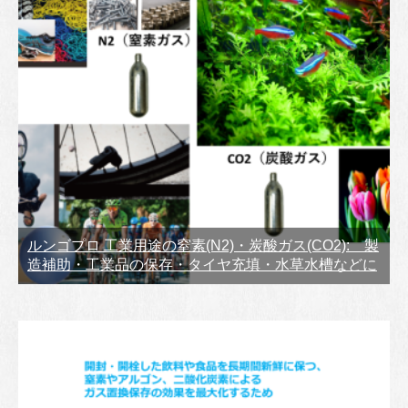
ルンゴプロ 工業用途の窒素(N2)・炭酸ガス(CO2): 製
造補助・工業品の保存・タイヤ充填・水草水槽などに