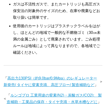
ガスは不活性ガスで、またカートリッジも高圧ガス
保安法の対象外のサイズのため、在庫や廃棄などお
取り扱いは簡単です。
使用後のカートリッジはプラスチックラベルをはが
し、ほとんどの地域で一般的な不燃物ゴミ（30㎝未
満の金属ごみ）として廃棄されています。ごみ処理
ルールは地域によって異なりますので、各地域でご
確認ください。
「
高出力130PSI（約9.0bar/0.9Mpa）のレギュレーター
新発売/ タイヤに窒素充填、高圧ブロー/ 製造補助など
」
「
ルンゴプロ 工業用途の窒素(N2)・炭酸ガス(CO2): 製
造補助・工業品の保存・タイヤ充填・水草水槽などに
」