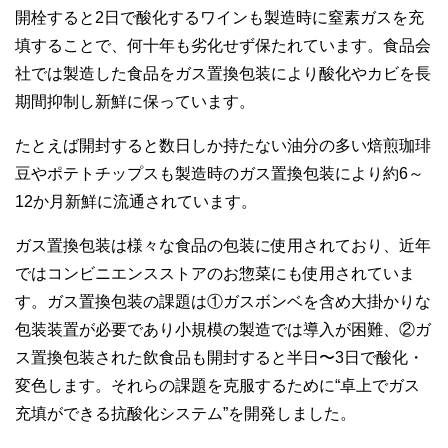
開栓すると2日で酸化するワインも製造時に窒素ガスを充
填することで、何十年も劣化せず保たれています。食品会
社では製造した食品をガス置換包装により酸化やカビを長
期間抑制し新鮮に保っています。
たとえば開封すると数日しか持たない油分の多い焙煎珈琲
豆やポテトチップスも製造時のガス置換包装により約6～
12か月新鮮に流通されています。
ガス置換包装は様々な食品の包装に使用されており、近年
ではコンビニエンスストアのお惣菜にも使用されていま
す。ガス置換包装の課題は①ガスボンベを含め大掛かりな
包装装置が必要であり小規模の製造では導入が困難、②ガ
ス置換包装された飲食品も開封すると半日〜3日で酸化・
変色します。それらの課題を克服するために“卓上でガス
充填ができる抗酸化システム”を開発しました。