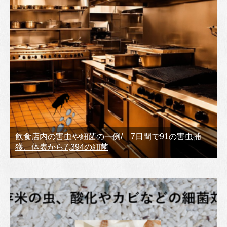
飲食店内の害虫や細菌の一例/ 7日間で91の害虫捕
獲、体表から7,394の細菌