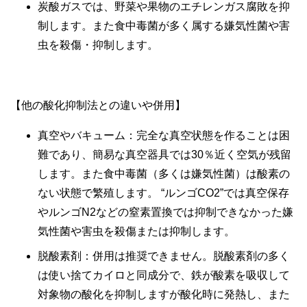
炭酸ガスでは、野菜や果物のエチレンガス腐敗を抑
制します。また食中毒菌が多く属する嫌気性菌や害
虫を殺傷・抑制します。
【他の酸化抑制法との違いや併用】
真空やバキューム：完全な真空状態を作ることは困
難であり、簡易な真空器具では30％近く空気が残留
します。また食中毒菌（多くは嫌気性菌）は酸素の
ない状態で繁殖します。 “ルンゴCO2”では真空保存
やルンゴN2などの窒素置換では抑制できなかった嫌
気性菌や害虫を殺傷または抑制します。
脱酸素剤：併用は推奨できません。脱酸素剤の多く
は使い捨てカイロと同成分で、鉄が酸素を吸収して
対象物の酸化を抑制しますが酸化時に発熱し、また